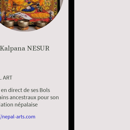
Kalpana NESUR
L ART
en direct de ses Bols
ains ancestraux pour son
iation népalaise
//nepal-arts.com